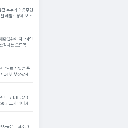
차유람 부부가 이웃주민
17일 헤럴드경제 보도
재환(24)이 지난 4일
, 순찰차는 오른쪽으
이유만으로 시민을 폭
사14부(부장판사 윤
판매 및 DB 금지)
 50㎝ 크기 악어가 있
 증권사들은 목표주가