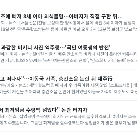
수조에 빠져 8세 여아 의식불명…아버지가 직접 구한 뒤...
사회 - 뉴스 : [서울신문]전남 보성의 한 양식장에서 물에 빠진 8세 여아가 심정
 18일 전남광주통합소방본부 등에 따르면 이날 오후 2시 13분쯤 보성군 벌교
 같은데 보이지 않는다”는 ...
? 과감한 비키니 사진 역주행…'국민 여동생의 반전'
 연예가 화제 - 뉴스 : 원더걸스 출신 배우 안소희의 비키니 사진이 온라인 커뮤
라인 커뮤니티와 SNS에는 ‘국민 여동생 안소희 근황’, ‘안소희 비키니 몸매’ 등의
당 사진은 안소희가 지난 2...
놓고 떠나자"…이동국 가족, 층간소음 논란 뒤 제주行
방송/가요 - 뉴스 : 새벽 월드컵 민폐 사과 후 가족여행 사진|SNS [스포츠서울 | 
아이들이 거실을 뛰어다녀 층간소음 논란에 휩싸였던 이동국 가족이 제주도로 떠났
일 만에 “세상이 버겁게 ...
서 최저임금 수령액 넘었다" 논란 터지자
 경제 - 뉴스 : 실업급여 수급액이 최저임금 근로자의 실수령액보다 많아지는 소득
액보다 실업급여가 많은 경우가 발생해 "실업급여가 근로
 지적이 제기된 만...