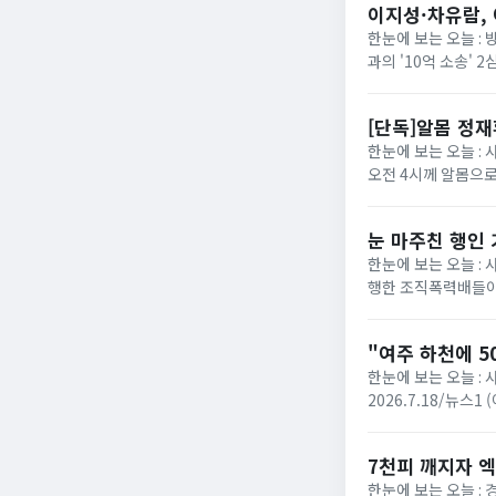
이지성·차유람, 
한눈에 보는 오늘 :
과의 '10억 소송'
에 따르면 서울고법 민
[단독]알몸 정
한눈에 보는 오늘 : 
오전 4시께 알몸으로
로 방향을 튼 장면이 
눈 마주친 행인
한눈에 보는 오늘 :
행한 조직폭력배들이
성열)는 폭력행위 등 
"여주 하천에 5
한눈에 보는 오늘 : 
2026.7.18/뉴스
다는 신고가 접수됐다. 
7천피 깨지자 엑
한눈에 보는 오늘 :