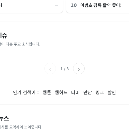
10
니
이범호 감독 활약 좋아!
―
“제헌절이 코스피 살렸다”…국내증
이슈
파크골프 시장, 일제 독점 깨졌다..
억원으로 '시간'을 샀다
안도, 왜?
 내린다...내륙 중심 최대 150mm
업이 시장 절반 차지
많이 다룬 주요 소식입니다.
매일경제
조선일보
‹
›
1
/
3
인기 검색어：
웹툰
웹하드
티비
만남
링크
할인
 뉴스
기사를 요약하여 보여줍니다.