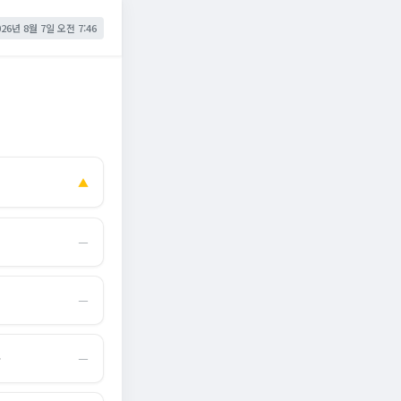
026년 8월 7일 오전 7:46
▲
―
―
몰
―