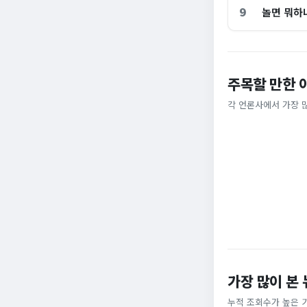
9
놀면 뭐하
주목할 만한 
홈플러스, 2000
[날씨] 오늘 밤 또
각 언론사에서 가장 
비즈워치
YTN
가장 많이 본
누적 조회수가 높은 