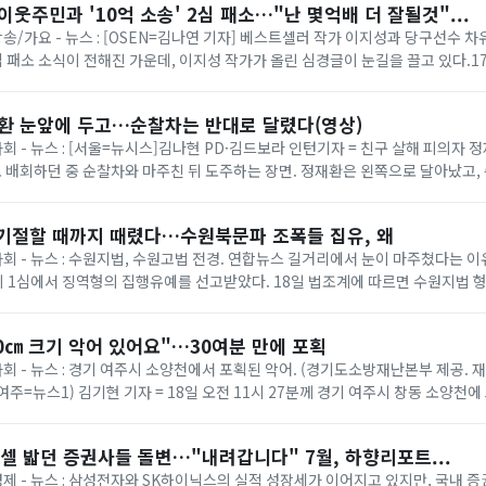
이웃주민과 '10억 소송' 2심 패소…"난 몇억배 더 잘될것"...
 방송/가요 - 뉴스 : [OSEN=김나연 기자] 베스트셀러 작가 이지성과 당구선수 
 2심 패소 소식이 전해진 가운데, 이지성 작가가 올린 심경글이 눈길을 끌고 있다.
사 8-3부(부장 임종효)...
재환 눈앞에 두고…순찰차는 반대로 달렸다(영상)
사회 - 뉴스 : [서울=뉴시스]김나현 PD·김드보라 인턴기자 = 친구 살해 피의자 정
 배회하던 중 순찰차와 마주친 뒤 도주하는 장면. 정재환은 왼쪽으로 달아났고
잡혔다. (제공=피해자...
 기절할 때까지 때렸다…수원북문파 조폭들 집유, 왜
 사회 - 뉴스 : 수원지법, 수원고법 전경. 연합뉴스 길거리에서 눈이 마주쳤다는 
 1심에서 징역형의 집행유예를 선고받았다. 18일 법조계에 따르면 수원지법 형
처벌에 관한 법률 위반(단체 등의...
0㎝ 크기 악어 있어요"…30여분 만에 포획
사회 - 뉴스 : 경기 여주시 소양천에서 포획된 악어. (경기도소방재난본부 제공. 재
1 (여주=뉴스1) 김기현 기자 = 18일 오전 11시 27분께 경기 여주시 창동 소양천에
소방 ...
셀 밟던 증권사들 돌변…"내려갑니다" 7월, 하향리포트...
 경제 - 뉴스 : 삼성전자와 SK하이닉스의 실적 성장세가 이어지고 있지만, 국내