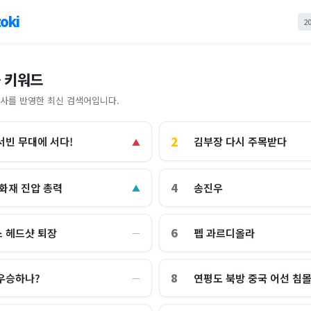
oki
2
 키워드
사를 반영한 최신 검색어입니다.
2
김부장 다시 주목받다
서빈 무대에 서다!
▲
4
 화재 진압 총력
송진우
▲
6
 헤드샷 퇴장
펩 과르디올라
―
8
우승하나?
연평도 북방 중국 어선 침
―